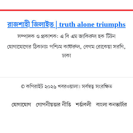
রাজশাহী জিলাইভ | truth alone triumphs
সম্পাদক ও প্রকাশক: এ বি এম জাকিরুল হক টিটন
যোগাযোগের ঠিকানাঃ পশ্চিম কাফরুল, বেগম রোকেয়া সরণি,
ঢাকা
© কপিরাইট ২০২৬ খবরওয়ালা। সর্বস্বত্ব সংরক্ষিত
যোগাযোগ
গোপনীয়তার নীতি
শর্তাবলী
বাংলা কনভার্টার