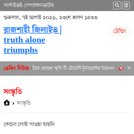
আর্কাইভ
ই-পেপার
কনভার্টার
শুক্রবার, ৭ই আগস্ট ২০২৬, ২৩শে শ্রাবণ ১৪৩৩
রাজশাহী জিলাইভ |
ট্রেন্ডিং
truth alone
triumphs
রাজশাহীতে কোকো স্মৃতি টি-টোয়েন্টি টুর্নামেন্টের উদ্বোধন
সরকা
ব্রেকিং নিউজ :
সংস্কৃতি
সংস্কৃতি
কোনো পোস্ট পাওয়া যায়নি