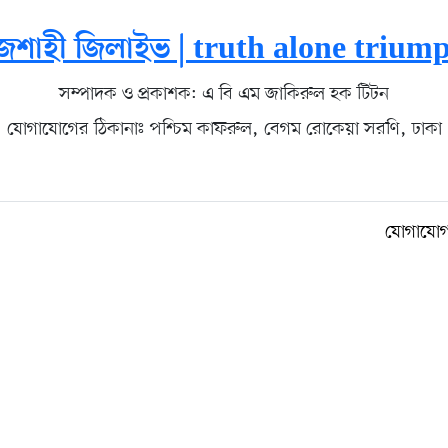
জশাহী জিলাইভ | truth alone trium
সম্পাদক ও প্রকাশক: এ বি এম জাকিরুল হক টিটন
যোগাযোগের ঠিকানাঃ পশ্চিম কাফরুল, বেগম রোকেয়া সরণি, ঢাকা
যোগাযো