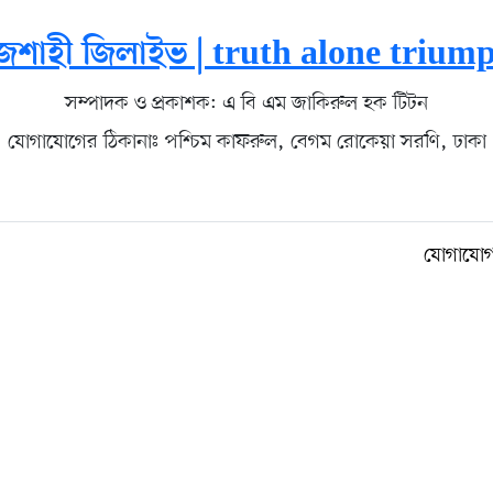
জশাহী জিলাইভ | truth alone trium
সম্পাদক ও প্রকাশক: এ বি এম জাকিরুল হক টিটন
যোগাযোগের ঠিকানাঃ পশ্চিম কাফরুল, বেগম রোকেয়া সরণি, ঢাকা
যোগাযো