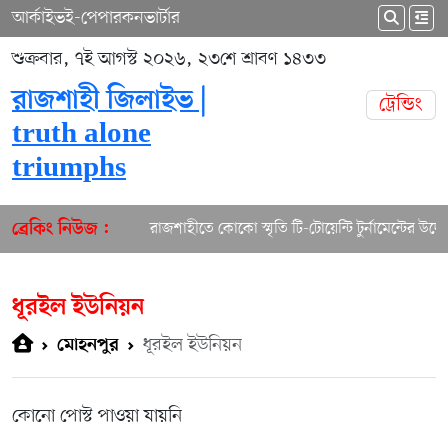
আর্কাইভ
ই-পেপার
কনভার্টার
শুক্রবার, ৭ই আগস্ট ২০২৬, ২৩শে শ্রাবণ ১৪৩৩
রাজশাহী জিলাইভ |
ট্রেন্ডিং
truth alone
triumphs
রাজশাহীতে কোকো স্মৃতি টি-টোয়েন্টি টুর্নামেন্টের উদ্বো
ব্রেকিং নিউজ :
ধূরইল ইউনিয়ন
ধূরইল ইউনিয়ন
মোহনপুর
কোনো পোস্ট পাওয়া যায়নি