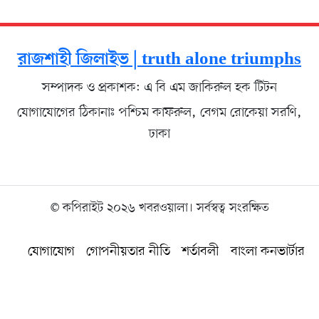
রাজশাহী জিলাইভ | truth alone triumphs
সম্পাদক ও প্রকাশক: এ বি এম জাকিরুল হক টিটন
যোগাযোগের ঠিকানাঃ পশ্চিম কাফরুল, বেগম রোকেয়া সরণি,
ঢাকা
© কপিরাইট ২০২৬ খবরওয়ালা। সর্বস্বত্ব সংরক্ষিত
যোগাযোগ
গোপনীয়তার নীতি
শর্তাবলী
বাংলা কনভার্টার