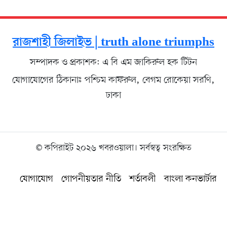
রাজশাহী জিলাইভ | truth alone triumphs
সম্পাদক ও প্রকাশক: এ বি এম জাকিরুল হক টিটন
যোগাযোগের ঠিকানাঃ পশ্চিম কাফরুল, বেগম রোকেয়া সরণি,
ঢাকা
© কপিরাইট ২০২৬ খবরওয়ালা। সর্বস্বত্ব সংরক্ষিত
যোগাযোগ
গোপনীয়তার নীতি
শর্তাবলী
বাংলা কনভার্টার