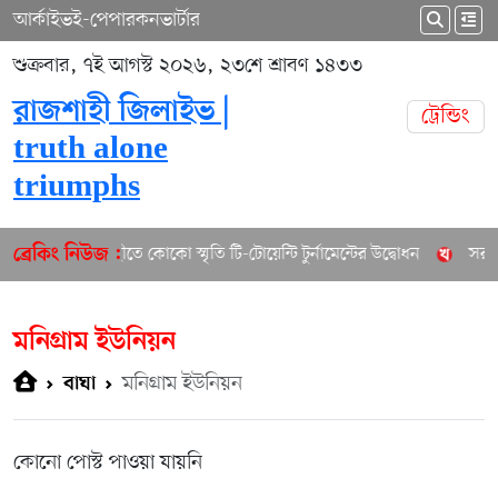
আর্কাইভ
ই-পেপার
কনভার্টার
শুক্রবার, ৭ই আগস্ট ২০২৬, ২৩শে শ্রাবণ ১৪৩৩
রাজশাহী জিলাইভ |
ট্রেন্ডিং
truth alone
triumphs
রাজশাহীতে কোকো স্মৃতি টি-টোয়েন্টি টুর্নামেন্টের উদ্বোধন
সরকার
ব্রেকিং নিউজ :
মনিগ্রাম ইউনিয়ন
মনিগ্রাম ইউনিয়ন
বাঘা
কোনো পোস্ট পাওয়া যায়নি