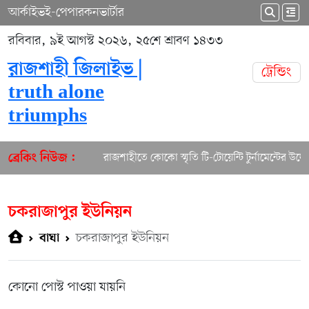
আর্কাইভ
ই-পেপার
কনভার্টার
রবিবার, ৯ই আগস্ট ২০২৬, ২৫শে শ্রাবণ ১৪৩৩
রাজশাহী জিলাইভ |
ট্রেন্ডিং
truth alone
triumphs
রাজশাহীতে কোকো স্মৃতি টি-টোয়েন্টি টুর্নামেন্টের উদ্বো
ব্রেকিং নিউজ :
চকরাজাপুর ইউনিয়ন
চকরাজাপুর ইউনিয়ন
বাঘা
কোনো পোস্ট পাওয়া যায়নি