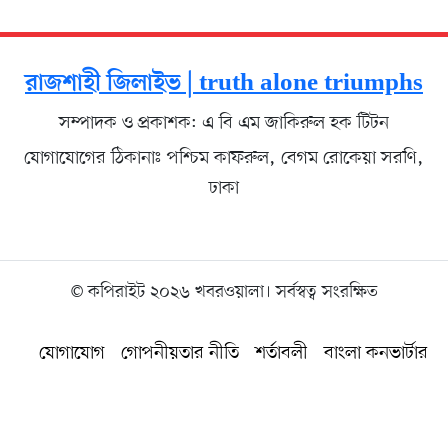
রাজশাহী জিলাইভ | truth alone triumphs
সম্পাদক ও প্রকাশক: এ বি এম জাকিরুল হক টিটন
যোগাযোগের ঠিকানাঃ পশ্চিম কাফরুল, বেগম রোকেয়া সরণি,
ঢাকা
© কপিরাইট ২০২৬ খবরওয়ালা। সর্বস্বত্ব সংরক্ষিত
যোগাযোগ
গোপনীয়তার নীতি
শর্তাবলী
বাংলা কনভার্টার