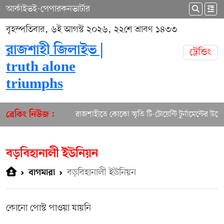
আর্কাইভ
ই-পেপার
কনভার্টার
বৃহস্পতিবার, ৬ই আগস্ট ২০২৬, ২২শে শ্রাবণ ১৪৩৩
রাজশাহী জিলাইভ |
ট্রেন্ডিং
truth alone
triumphs
রাজশাহীতে কোকো স্মৃতি টি-টোয়েন্টি টুর্নামেন্টের উদ্বো
ব্রেকিং নিউজ :
বড়বিহানালী ইউনিয়ন
বড়বিহানালী ইউনিয়ন
বাগমারা
কোনো পোস্ট পাওয়া যায়নি