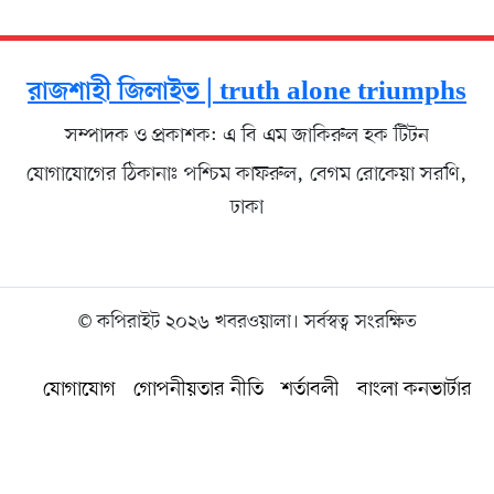
রাজশাহী জিলাইভ | truth alone triumphs
সম্পাদক ও প্রকাশক: এ বি এম জাকিরুল হক টিটন
যোগাযোগের ঠিকানাঃ পশ্চিম কাফরুল, বেগম রোকেয়া সরণি,
ঢাকা
© কপিরাইট ২০২৬ খবরওয়ালা। সর্বস্বত্ব সংরক্ষিত
যোগাযোগ
গোপনীয়তার নীতি
শর্তাবলী
বাংলা কনভার্টার