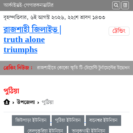
আর্কাইভ
ই-পেপার
কনভার্টার
বৃহস্পতিবার, ৬ই আগস্ট ২০২৬, ২২শে শ্রাবণ ১৪৩৩
রাজশাহী জিলাইভ |
ট্রেন্ডিং
truth alone
triumphs
রাজশাহীতে কোকো স্মৃতি টি-টোয়েন্টি টুর্নামেন্টের উদ্বোধন
ব্রেকিং নিউজ :
পুঠিয়া
পুঠিয়া
উপজেলা
জিউপাড়া ইউনিয়ন
পুঠিয়া ইউনিয়ন
বানেশ্বর ইউনিয়ন
বেলপুকুরিয়া ইউনিয়ন
ভালুকগাছী ইউনিয়ন