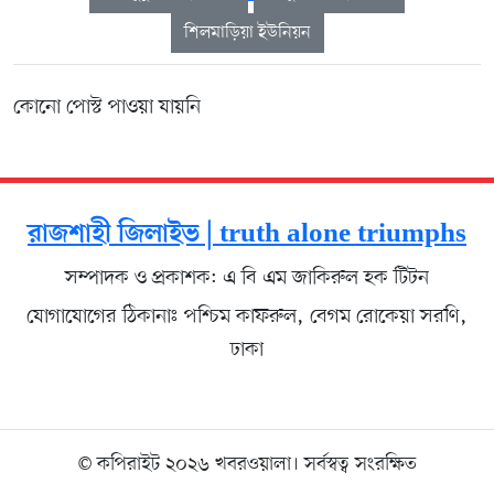
শিলমাড়িয়া ইউনিয়ন
কোনো পোস্ট পাওয়া যায়নি
রাজশাহী জিলাইভ | truth alone triumphs
সম্পাদক ও প্রকাশক: এ বি এম জাকিরুল হক টিটন
যোগাযোগের ঠিকানাঃ পশ্চিম কাফরুল, বেগম রোকেয়া সরণি,
ঢাকা
© কপিরাইট ২০২৬ খবরওয়ালা। সর্বস্বত্ব সংরক্ষিত