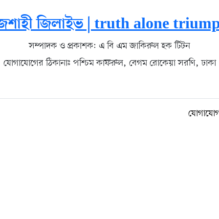
জশাহী জিলাইভ | truth alone trium
সম্পাদক ও প্রকাশক: এ বি এম জাকিরুল হক টিটন
যোগাযোগের ঠিকানাঃ পশ্চিম কাফরুল, বেগম রোকেয়া সরণি, ঢাকা
যোগাযো